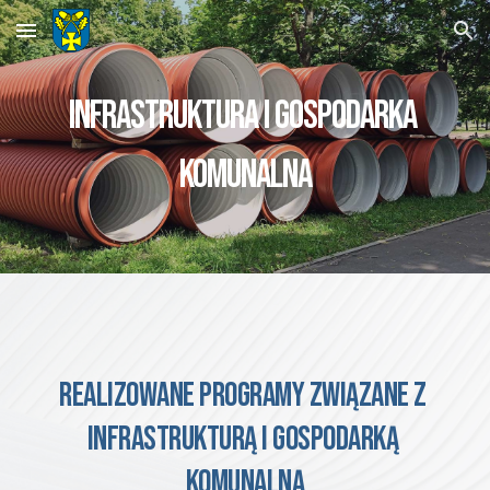
Skip to main content
Skip to navigation
INFRASTRUKTURA I GOSPODARKA 
KOMUNALNA
REALIZOWANE PROGRAMY Związane z 
infrastrukturą 
i 
GOSPODARKĄ 
KOMUNALNĄ