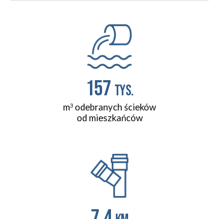
157 
tys.
m
 odebranych ścieków
3
od mieszkańców
7,4 