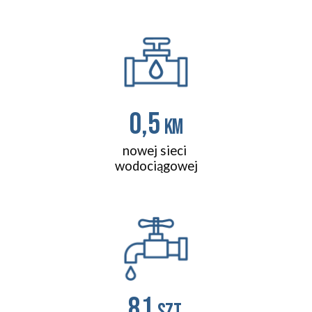
0,5 
km
nowej sieci 
wodociągowej
81
szt.