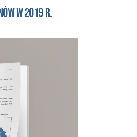
nów
 w 20
19 
r. 