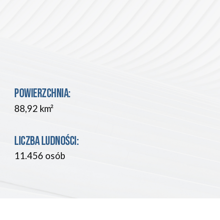
POWIERZCHNIA:
88,92 km²
L
ICZBA LUDNOŚCI
: 
11.456
 osób