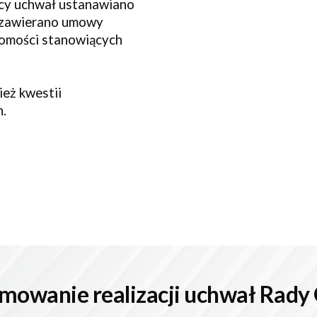
cy uchwał ustanawiano 
e zawierano umowy 
omości stanowiących 
ież 
kwestii 
. 
mowanie realizacji uchwał Rady