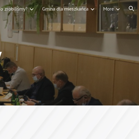
o zrobiliśmy?
Gmina dla mieszkańca
More
ion
Y