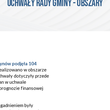
Uchwały RADY GMINY - obszary
tynów
podjęła
104 
ealizowano w obszarze 
chwały dotyczyły przede 
n w uchwale 
prognozie finansowej 
gadnieniem były