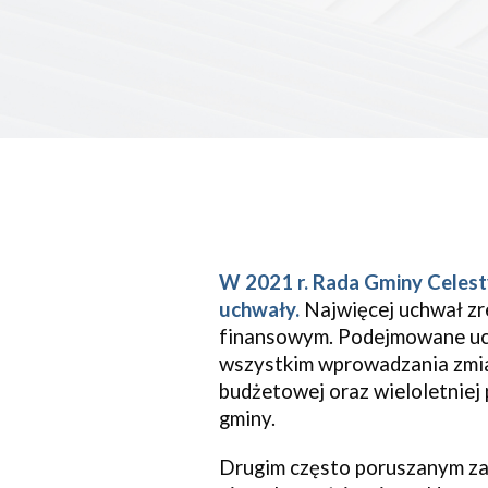
W 
2021
 r
.
Rada 
Gminy 
Celes
uchwały
.
 Najwięcej uchwał zr
finansowym.
 Podejmowane 
u
wszystkim wprowadzania zmia
budżetowej oraz wieloletniej 
gminy. 
Drugim 
często poruszanym za