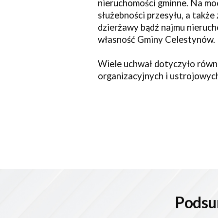
nieruchomości gminne. Na mo
służebności przesyłu, a takż
dzierżawy bądź najmu nieruch
własność Gminy Celestynów.
Wiele 
uchwał
 dotyczyło równ
organizacyjnych i ustrojowych
Podsu