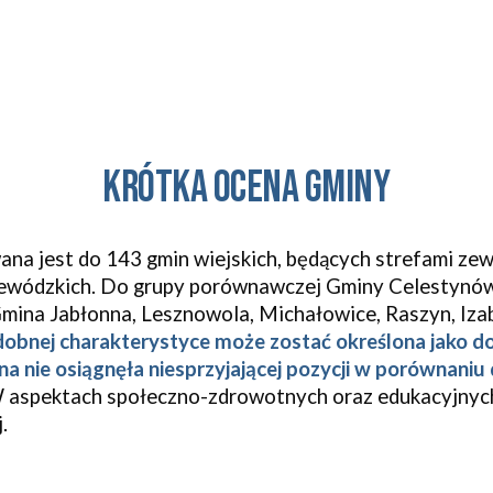
KRÓTKA OCENA GMINY
a jest do 143 gmin wiejskich, będących strefami ze
ewódzkich. Do grupy porównawczej Gminy Celestynów
Gmina Jabłonna, Lesznowola, Michałowice, Raszyn, Izab
dobnej charakterystyce może zostać określona jako d
 nie osiągnęła niesprzyjającej pozycji w porównaniu
 aspektach społeczno-zdrowotnych oraz edukacyjnych 
.