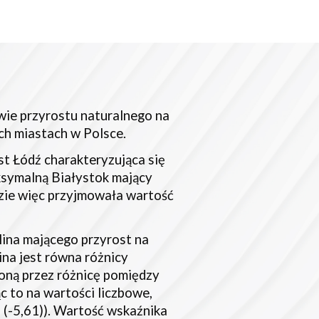
e przyrostu naturalnego na 
h miastach w Polsce. 
t Łódź charakteryzująca się 
symalną Białystok mający 
zie więc przyjmowała wartość 
ina mającego przyrost na 
ina jest równa różnicy 
oną przez różnicę pomiędzy 
 to na wartości liczbowe, 
- (-5,61)). Wartość wskaźnika 