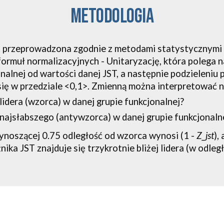
metodologia
 przeprowadzona zgodnie z metodami statystycznymi
muł normalizacyjnych - Unitaryzację, która polega na
nalnej od wartości danej JST, a następnie podzieleniu 
się w przedziale <0,1>. Zmienną można interpretować 
 lidera (wzorca) w danej grupie funkcjonalnej?
 najsłabszego (antywzorca) w danej grupie funkcjonaln
ynoszącej 0.75 odległość od wzorca wynosi (1 - 
Z_jst
),
ka JST znajduje się trzykrotnie bliżej lidera (w odległo