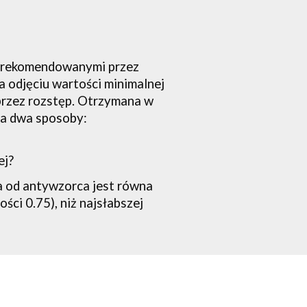
 rekomendowanymi przez 
 odjęciu wartości minimalnej 
przez rozstęp. Otrzymana w 
na dwa sposoby:
ej?
 a od antywzorca jest równa
ści 0.75), niż najsłabszej 