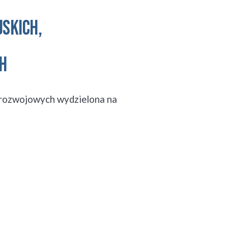
JSKICH, 
H
 rozwojowych wydzielona na 